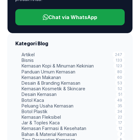
Chat via WhatsApp
Kategori Blog
Artikel
247
Bisnis
133
Kemasan Kopi & Minuman Kekinian
123
Panduan Umum Kemasan
80
Kemasan Makanan
60
Desain & Branding Kemasan
53
Kemasan Kosmetik & Skincare
52
Desain Kemasan
51
Botol Kaca
49
Peluang Usaha Kemasan
35
Botol Plastik
34
Kemasan Fleksibel
22
Jar & Toples Kaca
17
Kemasan Farmasi & Kesehatan
12
Bahan & Material Kemasan
7
Tips Perawatan Kemasan
5