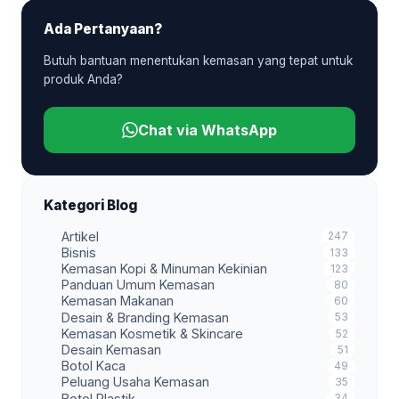
Ada Pertanyaan?
Butuh bantuan menentukan kemasan yang tepat untuk
produk Anda?
Chat via WhatsApp
Kategori Blog
Artikel
247
Bisnis
133
Kemasan Kopi & Minuman Kekinian
123
Panduan Umum Kemasan
80
Kemasan Makanan
60
Desain & Branding Kemasan
53
Kemasan Kosmetik & Skincare
52
Desain Kemasan
51
Botol Kaca
49
Peluang Usaha Kemasan
35
Botol Plastik
34