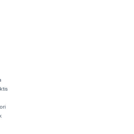
a
ktis
ori
k