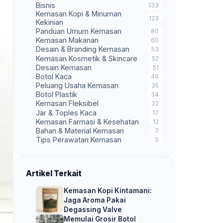
Bisnis
133
Kemasan Kopi & Minuman
123
Kekinian
Panduan Umum Kemasan
80
Kemasan Makanan
60
Desain & Branding Kemasan
53
Kemasan Kosmetik & Skincare
52
Desain Kemasan
51
Botol Kaca
49
Peluang Usaha Kemasan
35
Botol Plastik
34
Kemasan Fleksibel
22
Jar & Toples Kaca
17
Kemasan Farmasi & Kesehatan
12
Bahan & Material Kemasan
7
Tips Perawatan Kemasan
5
Artikel Terkait
Kemasan Kopi Kintamani:
Jaga Aroma Pakai
Degassing Valve
Memulai Grosir Botol