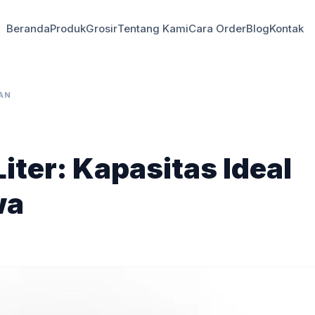
Beranda
Produk
Grosir
Tentang Kami
Cara Order
Blog
Kontak
AN
iter: Kapasitas Ideal
wa