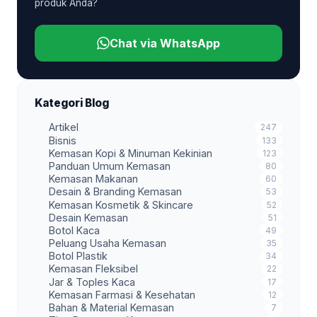
produk Anda?
Chat via WhatsApp
Kategori Blog
Artikel
247
Bisnis
133
Kemasan Kopi & Minuman Kekinian
123
Panduan Umum Kemasan
80
Kemasan Makanan
60
Desain & Branding Kemasan
53
Kemasan Kosmetik & Skincare
52
Desain Kemasan
51
Botol Kaca
49
Peluang Usaha Kemasan
35
Botol Plastik
34
Kemasan Fleksibel
22
Jar & Toples Kaca
17
Kemasan Farmasi & Kesehatan
12
Bahan & Material Kemasan
7