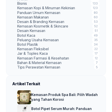
Bisnis
133
Kemasan Kopi & Minuman Kekinian
123
Panduan Umum Kemasan
80
Kemasan Makanan
60
Desain & Branding Kemasan
53
Kemasan Kosmetik & Skincare
52
Desain Kemasan
51
Botol Kaca
49
Peluang Usaha Kemasan
35
Botol Plastik
34
Kemasan Fleksibel
22
Jar & Toples Kaca
17
Kemasan Farmasi & Kesehatan
12
Bahan & Material Kemasan
7
Tips Perawatan Kemasan
5
Artikel Terkait
Kemasan Produk Spa Bali: Pilih Wadah
yang Tahan Korosi
Botol Pipet Serum Murah: Panduan