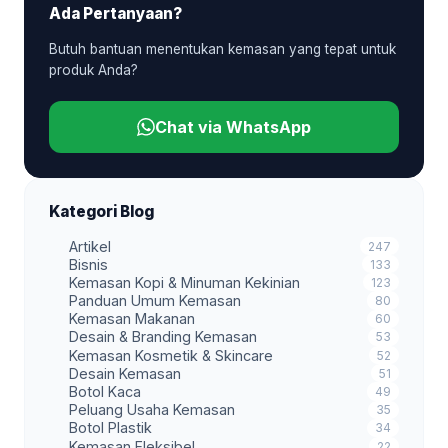
Ada Pertanyaan?
Butuh bantuan menentukan kemasan yang tepat untuk
produk Anda?
Chat via WhatsApp
Kategori Blog
Artikel
247
Bisnis
133
Kemasan Kopi & Minuman Kekinian
123
Panduan Umum Kemasan
80
Kemasan Makanan
60
Desain & Branding Kemasan
53
Kemasan Kosmetik & Skincare
52
Desain Kemasan
51
Botol Kaca
49
Peluang Usaha Kemasan
35
Botol Plastik
34
Kemasan Fleksibel
22