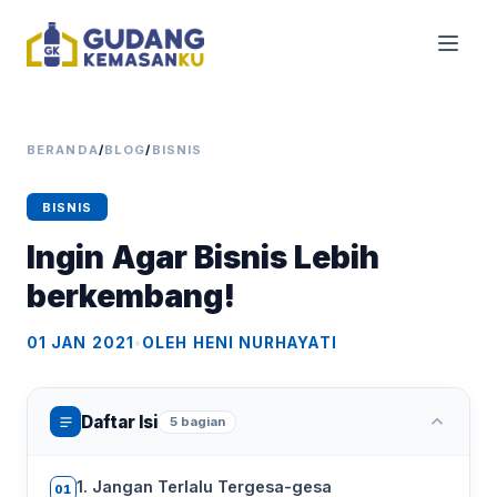
BERANDA
/
BLOG
/
BISNIS
BISNIS
Ingin Agar Bisnis Lebih
berkembang!
01 JAN 2021
•
OLEH HENI NURHAYATI
Daftar Isi
5 bagian
1. Jangan Terlalu Tergesa-gesa
01