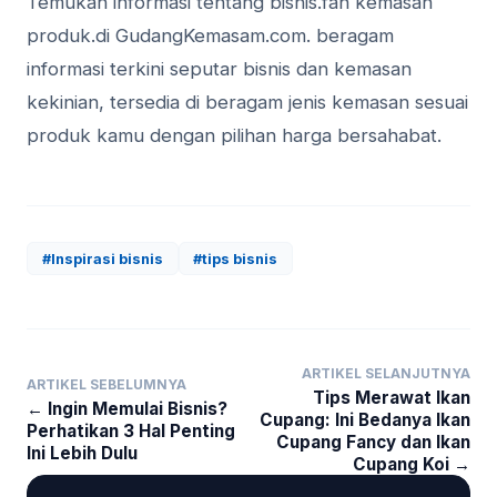
Temukan informasi tentang bisnis.fan kemasan
produk.di GudangKemasam.com. beragam
informasi terkini seputar bisnis dan kemasan
kekinian, tersedia di beragam jenis kemasan sesuai
produk kamu dengan pilihan harga bersahabat.
#Inspirasi bisnis
#tips bisnis
ARTIKEL SELANJUTNYA
ARTIKEL SEBELUMNYA
Tips Merawat Ikan
← Ingin Memulai Bisnis?
Cupang: Ini Bedanya Ikan
Perhatikan 3 Hal Penting
Cupang Fancy dan Ikan
Ini Lebih Dulu
Cupang Koi →