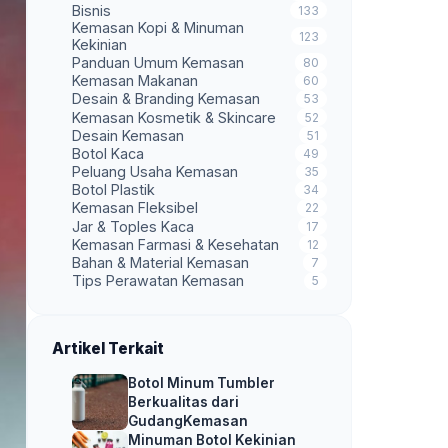
Bisnis
133
Kemasan Kopi & Minuman
123
Kekinian
Panduan Umum Kemasan
80
Kemasan Makanan
60
Desain & Branding Kemasan
53
Kemasan Kosmetik & Skincare
52
Desain Kemasan
51
Botol Kaca
49
Peluang Usaha Kemasan
35
Botol Plastik
34
Kemasan Fleksibel
22
Jar & Toples Kaca
17
Kemasan Farmasi & Kesehatan
12
Bahan & Material Kemasan
7
Tips Perawatan Kemasan
5
Artikel Terkait
Botol Minum Tumbler
Berkualitas dari
GudangKemasan
Minuman Botol Kekinian