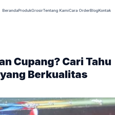
Beranda
Produk
Grosir
Tentang Kami
Cara Order
Blog
Kontak
kan Cupang? Cari Tahu
 yang Berkualitas