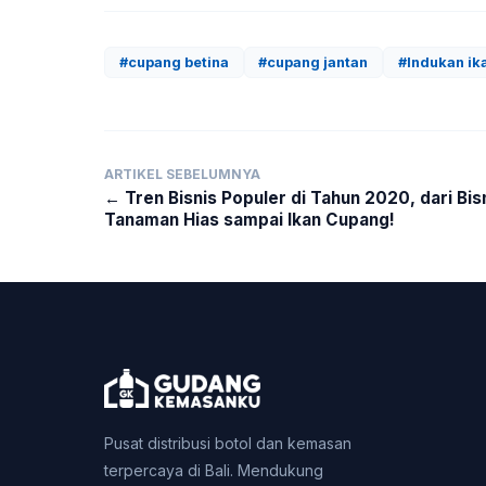
#cupang betina
#cupang jantan
#Indukan ik
ARTIKEL SEBELUMNYA
← Tren Bisnis Populer di Tahun 2020, dari Bis
Tanaman Hias sampai Ikan Cupang!
Pusat distribusi botol dan kemasan
terpercaya di Bali. Mendukung