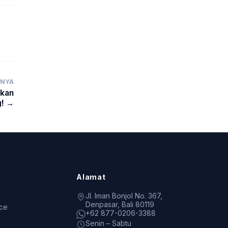
TNYA
tkan
g! →
Alamat
Jl. Iman Bonjol No. 367,
Denpasar, Bali 80119
ice
+62 877-0206-3388
Senin – Sabtu