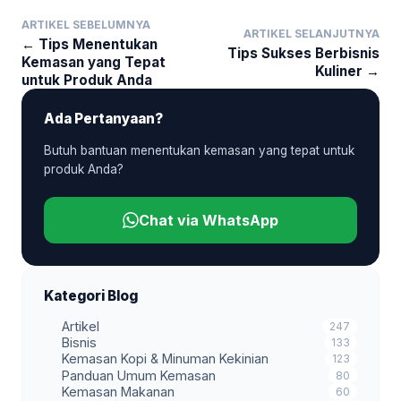
ARTIKEL SEBELUMNYA
ARTIKEL SELANJUTNYA
← Tips Menentukan
Tips Sukses Berbisnis
Kemasan yang Tepat
Kuliner →
untuk Produk Anda
Ada Pertanyaan?
Butuh bantuan menentukan kemasan yang tepat untuk
produk Anda?
Chat via WhatsApp
Kategori Blog
Artikel
247
Bisnis
133
Kemasan Kopi & Minuman Kekinian
123
Panduan Umum Kemasan
80
Kemasan Makanan
60