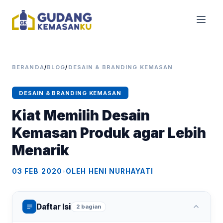
BERANDA
/
BLOG
/
DESAIN & BRANDING KEMASAN
DESAIN & BRANDING KEMASAN
Kiat Memilih Desain
Kemasan Produk agar Lebih
Menarik
03 FEB 2020
•
OLEH HENI NURHAYATI
Daftar Isi
2 bagian