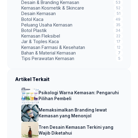
Desain & Branding Kemasan
53
Kemasan Kosmetik & Skincare
52
Desain Kemasan
51
Botol Kaca
49
Peluang Usaha Kemasan
35
Botol Plastik
34
Kemasan Fleksibel
22
Jar & Toples Kaca
17
Kemasan Farmasi & Kesehatan
12
Bahan & Material Kemasan
7
Tips Perawatan Kemasan
5
Artikel Terkait
Psikologi Warna Kemasan: Pengaruhi
Pilihan Pembeli
Memaksimalkan Branding lewat
Kemasan yang Menonjol
Tren Desain Kemasan Terkini yang
Wajib Diketahui