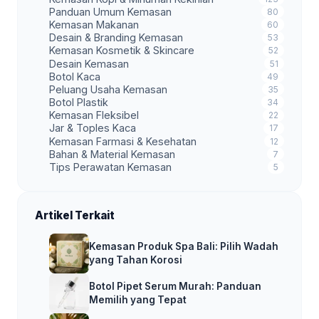
Panduan Umum Kemasan
80
Kemasan Makanan
60
Desain & Branding Kemasan
53
Kemasan Kosmetik & Skincare
52
Desain Kemasan
51
Botol Kaca
49
Peluang Usaha Kemasan
35
Botol Plastik
34
Kemasan Fleksibel
22
Jar & Toples Kaca
17
Kemasan Farmasi & Kesehatan
12
Bahan & Material Kemasan
7
Tips Perawatan Kemasan
5
Artikel Terkait
Kemasan Produk Spa Bali: Pilih Wadah
yang Tahan Korosi
Botol Pipet Serum Murah: Panduan
Memilih yang Tepat