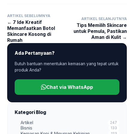
ARTIKEL SEBELUMNYA
ARTIKEL SELANJUTNYA
← 7 Ide Kreatif
Tips Memilih Skincare
Memanfaatkan Botol
untuk Pemula, Pastikan
Skincare Kosong di
Aman di Kulit →
Rumah
Ada Pertanyaan?
Butuh bantuan menentukan kemasan yang tepat untuk
produk Anda?
Chat via WhatsApp
Kategori Blog
Artikel
247
Bisnis
133
Kemasan Kopi & Minuman Kekinian
123