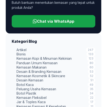
Butuh bantuan menentukan kemasan yang tepat untuk
produk Anda?
Chat via WhatsApp
Kategori Blog
Artikel
247
Bisnis
133
Kemasan Kopi & Minuman Kekinian
123
Panduan Umum Kemasan
80
Kemasan Makanan
60
Desain & Branding Kemasan
53
Kemasan Kosmetik & Skincare
52
Desain Kemasan
51
Botol Kaca
49
Peluang Usaha Kemasan
35
Botol Plastik
34
Kemasan Fleksibel
22
Jar & Toples Kaca
17
Kemasan Farmasi & Kesehatan
12