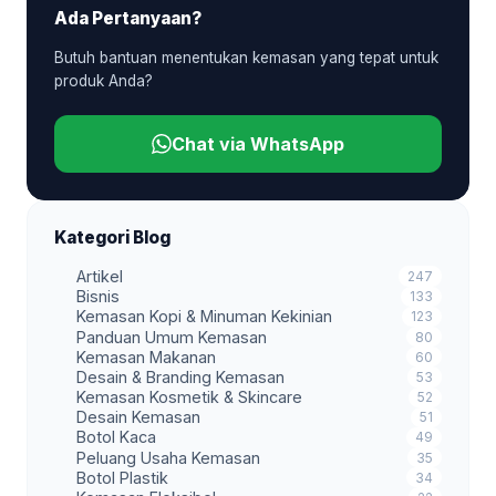
Ada Pertanyaan?
Butuh bantuan menentukan kemasan yang tepat untuk
produk Anda?
Chat via WhatsApp
Kategori Blog
Artikel
247
Bisnis
133
Kemasan Kopi & Minuman Kekinian
123
Panduan Umum Kemasan
80
Kemasan Makanan
60
Desain & Branding Kemasan
53
Kemasan Kosmetik & Skincare
52
Desain Kemasan
51
Botol Kaca
49
Peluang Usaha Kemasan
35
Botol Plastik
34