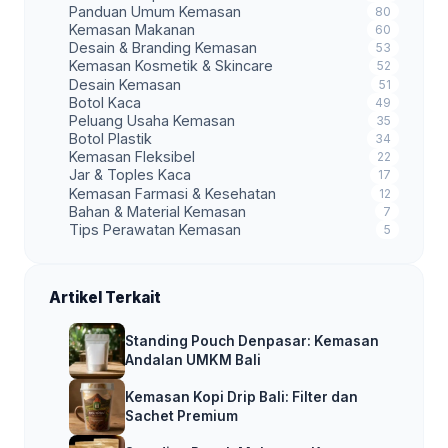
Panduan Umum Kemasan
80
Kemasan Makanan
60
Desain & Branding Kemasan
53
Kemasan Kosmetik & Skincare
52
Desain Kemasan
51
Botol Kaca
49
Peluang Usaha Kemasan
35
Botol Plastik
34
Kemasan Fleksibel
22
Jar & Toples Kaca
17
Kemasan Farmasi & Kesehatan
12
Bahan & Material Kemasan
7
Tips Perawatan Kemasan
5
Artikel Terkait
Standing Pouch Denpasar: Kemasan
Andalan UMKM Bali
Kemasan Kopi Drip Bali: Filter dan
Sachet Premium