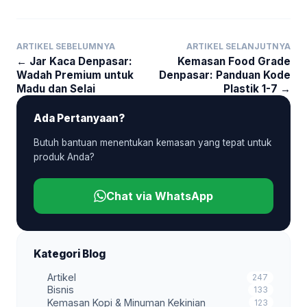
ARTIKEL SEBELUMNYA
ARTIKEL SELANJUTNYA
← Jar Kaca Denpasar:
Kemasan Food Grade
Wadah Premium untuk
Denpasar: Panduan Kode
Madu dan Selai
Plastik 1-7 →
Ada Pertanyaan?
Butuh bantuan menentukan kemasan yang tepat untuk
produk Anda?
Chat via WhatsApp
Kategori Blog
Artikel
247
Bisnis
133
Kemasan Kopi & Minuman Kekinian
123