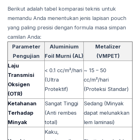
Berikut adalah tabel komparasi teknis untuk
memandu Anda menentukan jenis lapisan pouch
yang paling presisi dengan formula masa simpan
camilan Anda:
Parameter
Aluminium
Metalizer
Pengujian
Foil Murni (AL)
(VMPET)
Laju
< 0.1 cc/m²/hari
~ 15 – 50
Transmisi
(Ultra
cc/m²/hari
Oksigen
Protektif)
(Proteksi Standar)
(OTR)
Ketahanan
Sangat Tinggi
Sedang (Minyak
Terhadap
(Anti rembes
dapat melunakkan
Minyak
total)
lem laminasi)
Kaku,