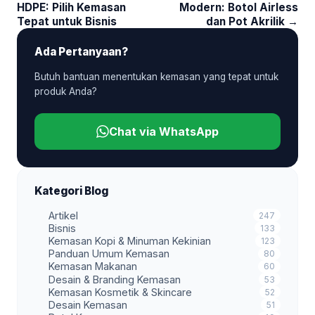
HDPE: Pilih Kemasan
Modern: Botol Airless
Tepat untuk Bisnis
dan Pot Akrilik →
Ada Pertanyaan?
Butuh bantuan menentukan kemasan yang tepat untuk
produk Anda?
Chat via WhatsApp
Kategori Blog
Artikel
247
Bisnis
133
Kemasan Kopi & Minuman Kekinian
123
Panduan Umum Kemasan
80
Kemasan Makanan
60
Desain & Branding Kemasan
53
Kemasan Kosmetik & Skincare
52
Desain Kemasan
51