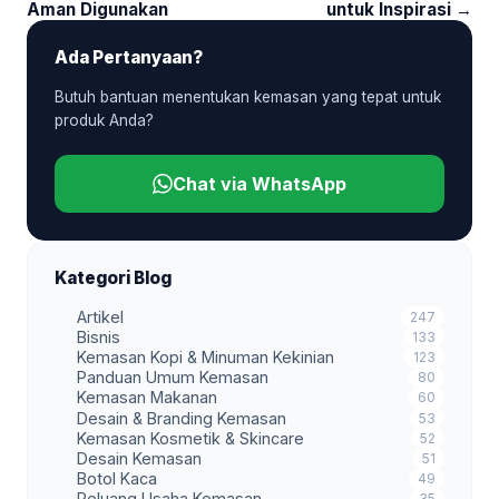
Aman Digunakan
untuk Inspirasi →
Ada Pertanyaan?
Butuh bantuan menentukan kemasan yang tepat untuk
produk Anda?
Chat via WhatsApp
Kategori Blog
Artikel
247
Bisnis
133
Kemasan Kopi & Minuman Kekinian
123
Panduan Umum Kemasan
80
Kemasan Makanan
60
Desain & Branding Kemasan
53
Kemasan Kosmetik & Skincare
52
Desain Kemasan
51
Botol Kaca
49
Peluang Usaha Kemasan
35