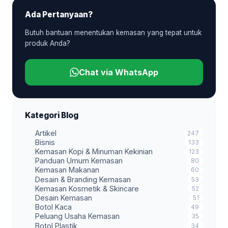
Ada Pertanyaan?
Butuh bantuan menentukan kemasan yang tepat untuk
produk Anda?
Chat via WhatsApp
Kategori Blog
Artikel
247
Bisnis
133
Kemasan Kopi & Minuman Kekinian
123
Panduan Umum Kemasan
80
Kemasan Makanan
60
Desain & Branding Kemasan
53
Kemasan Kosmetik & Skincare
52
Desain Kemasan
51
Botol Kaca
49
Peluang Usaha Kemasan
35
Botol Plastik
34