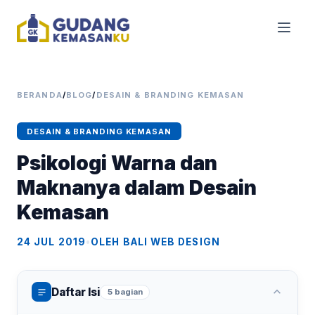
BERANDA
/
BLOG
/
DESAIN & BRANDING KEMASAN
DESAIN & BRANDING KEMASAN
Psikologi Warna dan
Maknanya dalam Desain
Kemasan
24 JUL 2019
•
OLEH BALI WEB DESIGN
Daftar Isi
5 bagian