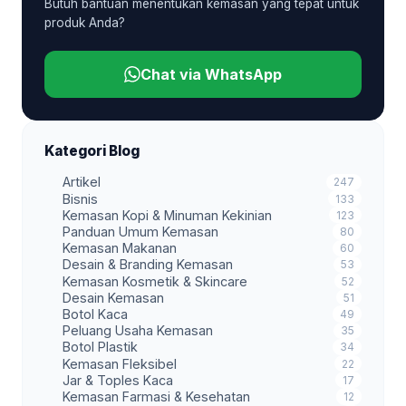
Butuh bantuan menentukan kemasan yang tepat untuk
produk Anda?
Chat via WhatsApp
Kategori Blog
Artikel
247
Bisnis
133
Kemasan Kopi & Minuman Kekinian
123
Panduan Umum Kemasan
80
Kemasan Makanan
60
Desain & Branding Kemasan
53
Kemasan Kosmetik & Skincare
52
Desain Kemasan
51
Botol Kaca
49
Peluang Usaha Kemasan
35
Botol Plastik
34
Kemasan Fleksibel
22
Jar & Toples Kaca
17
Kemasan Farmasi & Kesehatan
12