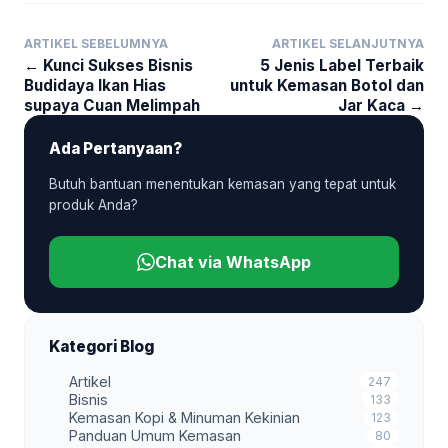
ARTIKEL SEBELUMNYA
ARTIKEL SELANJUTNYA
← Kunci Sukses Bisnis
5 Jenis Label Terbaik
Budidaya Ikan Hias
untuk Kemasan Botol dan
supaya Cuan Melimpah
Jar Kaca →
Ada Pertanyaan?
Butuh bantuan menentukan kemasan yang tepat untuk
produk Anda?
Chat via WhatsApp
Kategori Blog
Artikel
247
Bisnis
133
Kemasan Kopi & Minuman Kekinian
123
Panduan Umum Kemasan
80