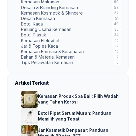
Kemasan Makanan
60
Desain & Branding Kemasan
53
Kemasan Kosmetik & Skincare
52
Desain Kemasan
51
Botol Kaca
49
Peluang Usaha Kemasan
35
Botol Plastik
34
Kemasan Fleksibel
22
Jar & Toples Kaca
17
Kemasan Farmasi & Kesehatan
12
Bahan & Material Kemasan
7
Tips Perawatan Kemasan
5
Artikel Terkait
Kemasan Produk Spa Bali: Pilih Wadah
yang Tahan Korosi
Botol Pipet Serum Murah: Panduan
Memilih yang Tepat
Jar Kosmetik Denpasar: Panduan
Memilih PP atau PET