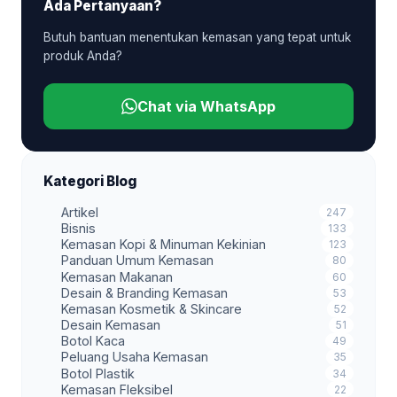
Ada Pertanyaan?
Butuh bantuan menentukan kemasan yang tepat untuk
produk Anda?
Chat via WhatsApp
Kategori Blog
Artikel
247
Bisnis
133
Kemasan Kopi & Minuman Kekinian
123
Panduan Umum Kemasan
80
Kemasan Makanan
60
Desain & Branding Kemasan
53
Kemasan Kosmetik & Skincare
52
Desain Kemasan
51
Botol Kaca
49
Peluang Usaha Kemasan
35
Botol Plastik
34
Kemasan Fleksibel
22