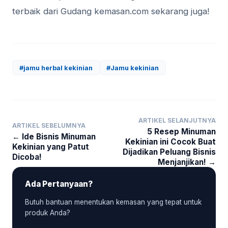
terbaik dari Gudang kemasan.com sekarang juga!
#jamu herbal kekinian
#Jamu kekinian
ARTIKEL SELANJUTNYA
ARTIKEL SEBELUMNYA
5 Resep Minuman
← Ide Bisnis Minuman
Kekinian ini Cocok Buat
Kekinian yang Patut
Dijadikan Peluang Bisnis
Dicoba!
Menjanjikan! →
Ada Pertanyaan?
Butuh bantuan menentukan kemasan yang tepat untuk
produk Anda?