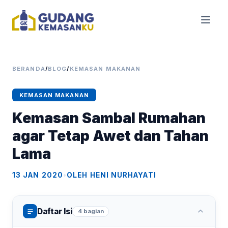
BERANDA
/
BLOG
/
KEMASAN MAKANAN
KEMASAN MAKANAN
Kemasan Sambal Rumahan
agar Tetap Awet dan Tahan
Lama
13 JAN 2020
•
OLEH HENI NURHAYATI
Daftar Isi
4 bagian