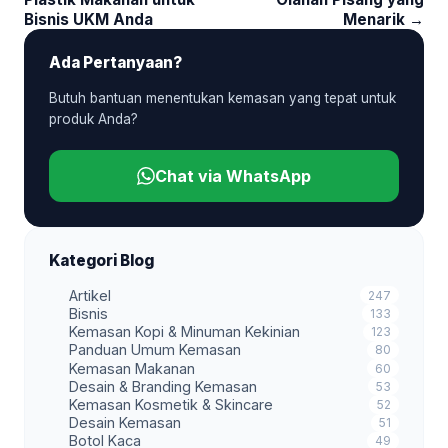
Bisnis UKM Anda
Menarik →
Ada Pertanyaan?
Butuh bantuan menentukan kemasan yang tepat untuk
produk Anda?
Chat via WhatsApp
Kategori Blog
Artikel
247
Bisnis
133
Kemasan Kopi & Minuman Kekinian
123
Panduan Umum Kemasan
80
Kemasan Makanan
60
Desain & Branding Kemasan
53
Kemasan Kosmetik & Skincare
52
Desain Kemasan
51
Botol Kaca
49