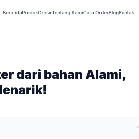
Beranda
Produk
Grosir
Tentang Kami
Cara Order
Blog
Kontak
er dari bahan Alami,
Menarik!