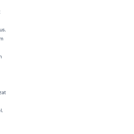
t
us.
am
n
zat
l.