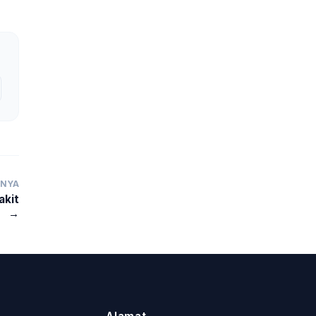
TNYA
akit
→
Alamat