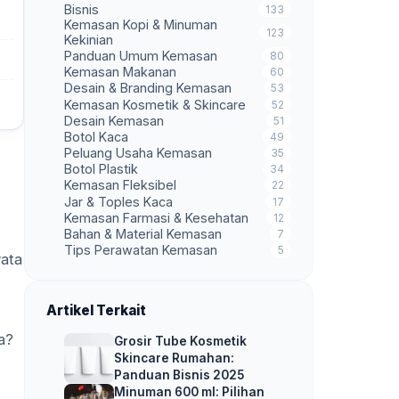
Bisnis
133
Kemasan Kopi & Minuman
123
Kekinian
Panduan Umum Kemasan
80
Kemasan Makanan
60
Desain & Branding Kemasan
53
Kemasan Kosmetik & Skincare
52
Desain Kemasan
51
Botol Kaca
49
Peluang Usaha Kemasan
35
Botol Plastik
34
Kemasan Fleksibel
22
Jar & Toples Kaca
17
Kemasan Farmasi & Kesehatan
12
Bahan & Material Kemasan
7
Tips Perawatan Kemasan
5
ata
Artikel Terkait
a?
Grosir Tube Kosmetik
Skincare Rumahan:
Panduan Bisnis 2025
Minuman 600 ml: Pilihan