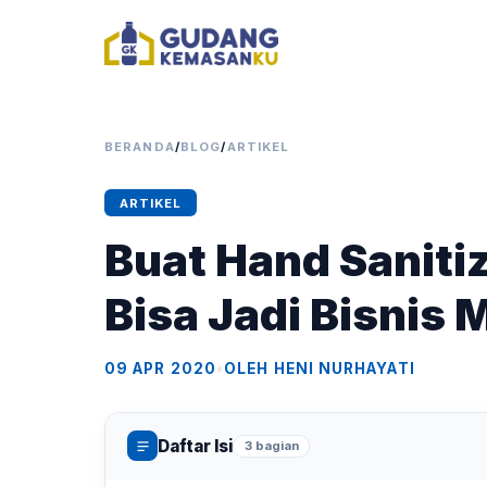
BERANDA
/
BLOG
/
ARTIKEL
ARTIKEL
Buat Hand Sanitiz
Bisa Jadi Bisnis 
09 APR 2020
•
OLEH HENI NURHAYATI
Daftar Isi
3 bagian