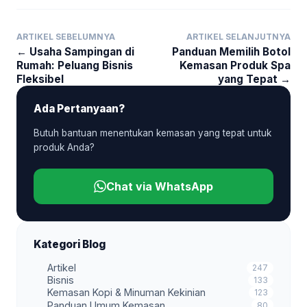
ARTIKEL SEBELUMNYA
ARTIKEL SELANJUTNYA
← Usaha Sampingan di
Panduan Memilih Botol
Rumah: Peluang Bisnis
Kemasan Produk Spa
Fleksibel
yang Tepat →
Ada Pertanyaan?
Butuh bantuan menentukan kemasan yang tepat untuk
produk Anda?
Chat via WhatsApp
Kategori Blog
Artikel
247
Bisnis
133
Kemasan Kopi & Minuman Kekinian
123
Panduan Umum Kemasan
80