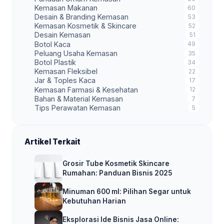
Kemasan Makanan
60
Desain & Branding Kemasan
53
Kemasan Kosmetik & Skincare
52
Desain Kemasan
51
Botol Kaca
49
Peluang Usaha Kemasan
35
Botol Plastik
34
Kemasan Fleksibel
22
Jar & Toples Kaca
17
Kemasan Farmasi & Kesehatan
12
Bahan & Material Kemasan
7
Tips Perawatan Kemasan
5
Artikel Terkait
Grosir Tube Kosmetik Skincare
Rumahan: Panduan Bisnis 2025
Minuman 600 ml: Pilihan Segar untuk
Kebutuhan Harian
Eksplorasi Ide Bisnis Jasa Online: