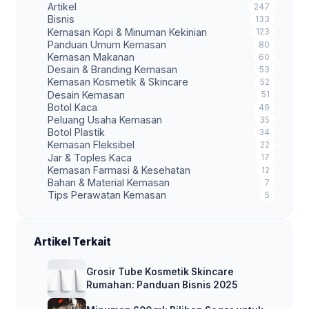
Artikel
247
Bisnis
133
Kemasan Kopi & Minuman Kekinian
123
Panduan Umum Kemasan
80
Kemasan Makanan
60
Desain & Branding Kemasan
53
Kemasan Kosmetik & Skincare
52
Desain Kemasan
51
Botol Kaca
49
Peluang Usaha Kemasan
35
Botol Plastik
34
Kemasan Fleksibel
22
Jar & Toples Kaca
17
Kemasan Farmasi & Kesehatan
12
Bahan & Material Kemasan
7
Tips Perawatan Kemasan
5
Artikel Terkait
Grosir Tube Kosmetik Skincare
Rumahan: Panduan Bisnis 2025