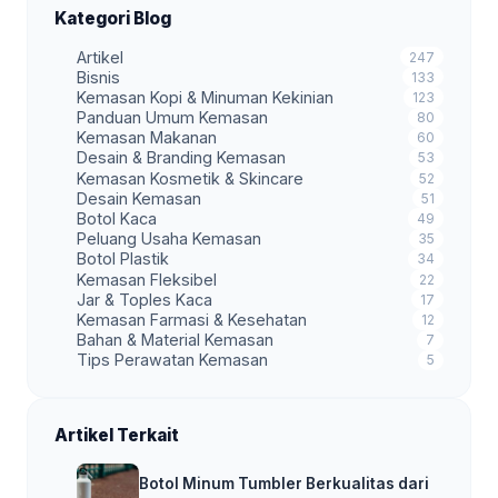
Kategori Blog
Artikel
247
Bisnis
133
Kemasan Kopi & Minuman Kekinian
123
Panduan Umum Kemasan
80
Kemasan Makanan
60
Desain & Branding Kemasan
53
Kemasan Kosmetik & Skincare
52
Desain Kemasan
51
Botol Kaca
49
Peluang Usaha Kemasan
35
Botol Plastik
34
Kemasan Fleksibel
22
Jar & Toples Kaca
17
Kemasan Farmasi & Kesehatan
12
Bahan & Material Kemasan
7
Tips Perawatan Kemasan
5
Artikel Terkait
Botol Minum Tumbler Berkualitas dari