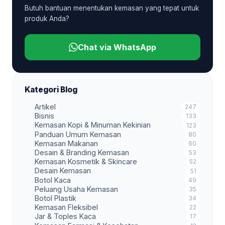
Butuh bantuan menentukan kemasan yang tepat untuk
produk Anda?
Chat via WhatsApp
Kategori Blog
Artikel
247
Bisnis
133
Kemasan Kopi & Minuman Kekinian
123
Panduan Umum Kemasan
80
Kemasan Makanan
60
Desain & Branding Kemasan
53
Kemasan Kosmetik & Skincare
52
Desain Kemasan
51
Botol Kaca
49
Peluang Usaha Kemasan
35
Botol Plastik
34
Kemasan Fleksibel
22
Jar & Toples Kaca
17