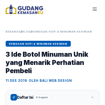
BERANDA
/
BLOG
/
KEMASAN KOPI & MINUMAN KEKINIAN
KEMASAN KOPI & MINUMAN KEKINIAN
3 Ide Botol Minuman Unik
yang Menarik Perhatian
Pembeli
11 DES 2019
•
OLEH BALI WEB DESIGN
Daftar Isi
6 bagian