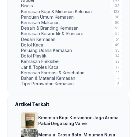
Artikel
247
Bisnis
133
Kemasan Kopi & Minuman Kekinian
123
Panduan Umum Kemasan
80
Kemasan Makanan
60
Desain & Branding Kemasan
53
Kemasan Kosmetik & Skincare
52
Desain Kemasan
51
Botol Kaca
49
Peluang Usaha Kemasan
35
Botol Plastik
34
Kemasan Fleksibel
22
Jar & Toples Kaca
17
Kemasan Farmasi & Kesehatan
12
Bahan & Material Kemasan
7
Tips Perawatan Kemasan
5
Artikel Terkait
Kemasan Kopi Kintamani: Jaga Aroma
Pakai Degassing Valve
Memulai Grosir Botol Minuman Nusa