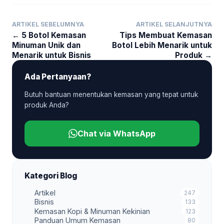
ARTIKEL SEBELUMNYA
ARTIKEL SELANJUTNYA
← 5 Botol Kemasan
Tips Membuat Kemasan
Minuman Unik dan
Botol Lebih Menarik untuk
Menarik untuk Bisnis
Produk →
Ada Pertanyaan?
Butuh bantuan menentukan kemasan yang tepat untuk
produk Anda?
Chat via WhatsApp
Kategori Blog
Artikel
247
Bisnis
133
Kemasan Kopi & Minuman Kekinian
123
Panduan Umum Kemasan
80