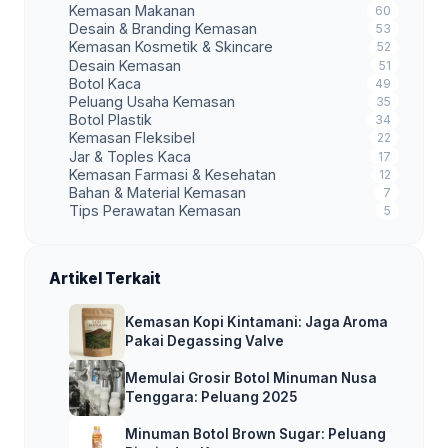
Kemasan Makanan
60
Desain & Branding Kemasan
53
Kemasan Kosmetik & Skincare
52
Desain Kemasan
51
Botol Kaca
49
Peluang Usaha Kemasan
35
Botol Plastik
34
Kemasan Fleksibel
22
Jar & Toples Kaca
17
Kemasan Farmasi & Kesehatan
12
Bahan & Material Kemasan
7
Tips Perawatan Kemasan
5
Artikel Terkait
Kemasan Kopi Kintamani: Jaga Aroma
Pakai Degassing Valve
Memulai Grosir Botol Minuman Nusa
Tenggara: Peluang 2025
Minuman Botol Brown Sugar: Peluang