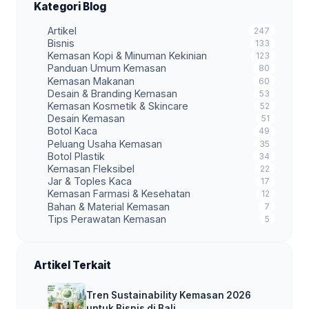
Kategori Blog
Artikel
247
Bisnis
133
Kemasan Kopi & Minuman Kekinian
123
Panduan Umum Kemasan
80
Kemasan Makanan
60
Desain & Branding Kemasan
53
Kemasan Kosmetik & Skincare
52
Desain Kemasan
51
Botol Kaca
49
Peluang Usaha Kemasan
35
Botol Plastik
34
Kemasan Fleksibel
22
Jar & Toples Kaca
17
Kemasan Farmasi & Kesehatan
12
Bahan & Material Kemasan
7
Tips Perawatan Kemasan
5
Artikel Terkait
Tren Sustainability Kemasan 2026
untuk Bisnis di Bali