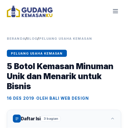
BERANDA
/
BLOG
/
PELUANG USAHA KEMASAN
PELUANG USAHA KEMASAN
5 Botol Kemasan Minuman
Unik dan Menarik untuk
Bisnis
16 DES 2019
•
OLEH BALI WEB DESIGN
Daftar Isi
3 bagian