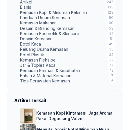
Artikel
247
Bisnis
133
Kemasan Kopi & Minuman Kekinian
123
Panduan Umum Kemasan
80
Kemasan Makanan
60
Desain & Branding Kemasan
53
Kemasan Kosmetik & Skincare
52
Desain Kemasan
51
Botol Kaca
49
Peluang Usaha Kemasan
35
Botol Plastik
34
Kemasan Fleksibel
22
Jar & Toples Kaca
17
Kemasan Farmasi & Kesehatan
12
Bahan & Material Kemasan
7
Tips Perawatan Kemasan
5
Artikel Terkait
Kemasan Kopi Kintamani: Jaga Aroma
Pakai Degassing Valve
Memulai Grosir Botol Minuman Nusa