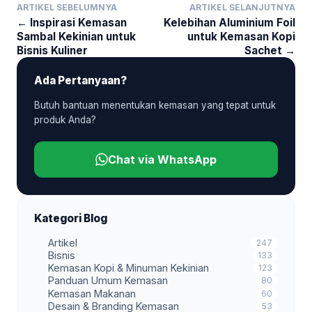
ARTIKEL SEBELUMNYA
ARTIKEL SELANJUTNYA
← Inspirasi Kemasan
Kelebihan Aluminium Foil
Sambal Kekinian untuk
untuk Kemasan Kopi
Bisnis Kuliner
Sachet →
Ada Pertanyaan?
Butuh bantuan menentukan kemasan yang tepat untuk
produk Anda?
Chat via WhatsApp
Kategori Blog
Artikel
247
Bisnis
133
Kemasan Kopi & Minuman Kekinian
123
Panduan Umum Kemasan
80
Kemasan Makanan
60
Desain & Branding Kemasan
53