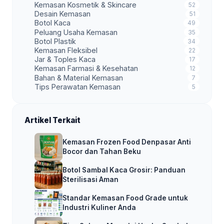
Kemasan Kosmetik & Skincare
52
Desain Kemasan
51
Botol Kaca
49
Peluang Usaha Kemasan
35
Botol Plastik
34
Kemasan Fleksibel
22
Jar & Toples Kaca
17
Kemasan Farmasi & Kesehatan
12
Bahan & Material Kemasan
7
Tips Perawatan Kemasan
5
Artikel Terkait
Kemasan Frozen Food Denpasar Anti
Bocor dan Tahan Beku
Botol Sambal Kaca Grosir: Panduan
Sterilisasi Aman
Standar Kemasan Food Grade untuk
Industri Kuliner Anda