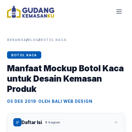
BERANDA
/
BLOG
/
BOTOL KACA
BOTOL KACA
Manfaat Mockup Botol Kaca
untuk Desain Kemasan
Produk
05 DES 2019
•
OLEH BALI WEB DESIGN
Daftar Isi
8 bagian