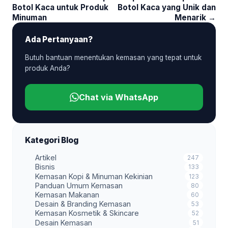
Botol Kaca untuk Produk
Botol Kaca yang Unik dan
Minuman
Menarik →
Ada Pertanyaan?
Butuh bantuan menentukan kemasan yang tepat untuk
produk Anda?
Chat via WhatsApp
Kategori Blog
Artikel
247
Bisnis
133
Kemasan Kopi & Minuman Kekinian
123
Panduan Umum Kemasan
80
Kemasan Makanan
60
Desain & Branding Kemasan
53
Kemasan Kosmetik & Skincare
52
Desain Kemasan
51