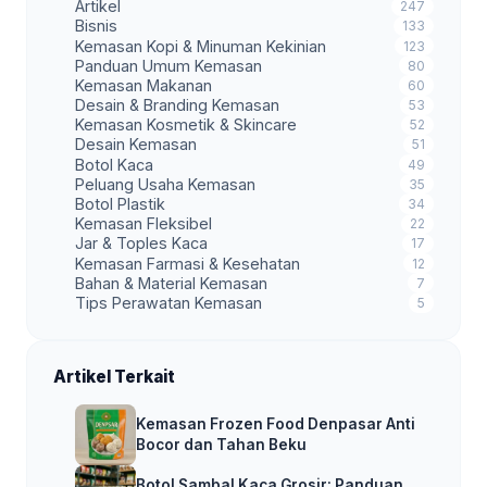
Artikel
247
Bisnis
133
Kemasan Kopi & Minuman Kekinian
123
Panduan Umum Kemasan
80
Kemasan Makanan
60
Desain & Branding Kemasan
53
Kemasan Kosmetik & Skincare
52
Desain Kemasan
51
Botol Kaca
49
Peluang Usaha Kemasan
35
Botol Plastik
34
Kemasan Fleksibel
22
Jar & Toples Kaca
17
Kemasan Farmasi & Kesehatan
12
Bahan & Material Kemasan
7
Tips Perawatan Kemasan
5
Artikel Terkait
Kemasan Frozen Food Denpasar Anti
Bocor dan Tahan Beku
Botol Sambal Kaca Grosir: Panduan