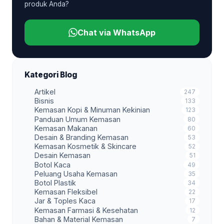
produk Anda?
Chat via WhatsApp
Kategori Blog
Artikel
247
Bisnis
133
Kemasan Kopi & Minuman Kekinian
123
Panduan Umum Kemasan
80
Kemasan Makanan
60
Desain & Branding Kemasan
53
Kemasan Kosmetik & Skincare
52
Desain Kemasan
51
Botol Kaca
49
Peluang Usaha Kemasan
35
Botol Plastik
34
Kemasan Fleksibel
22
Jar & Toples Kaca
17
Kemasan Farmasi & Kesehatan
12
Bahan & Material Kemasan
7