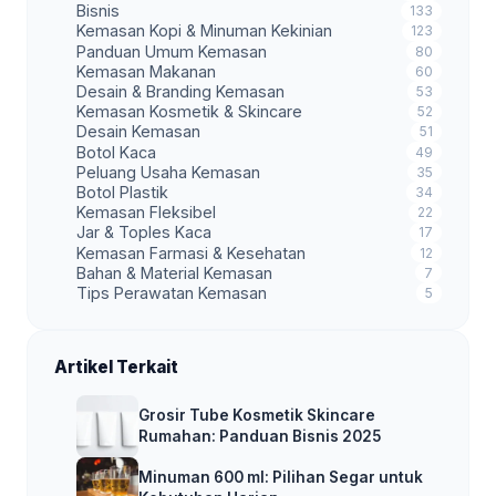
Bisnis
133
Kemasan Kopi & Minuman Kekinian
123
Panduan Umum Kemasan
80
Kemasan Makanan
60
Desain & Branding Kemasan
53
Kemasan Kosmetik & Skincare
52
Desain Kemasan
51
Botol Kaca
49
Peluang Usaha Kemasan
35
Botol Plastik
34
Kemasan Fleksibel
22
Jar & Toples Kaca
17
Kemasan Farmasi & Kesehatan
12
Bahan & Material Kemasan
7
Tips Perawatan Kemasan
5
Artikel Terkait
Grosir Tube Kosmetik Skincare
Rumahan: Panduan Bisnis 2025
Minuman 600 ml: Pilihan Segar untuk