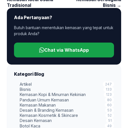
Tradisional
Bisnis →
Ada Pertanyaan?
Butuh bantuan menentukan kemasan yang tepat untuk
produk Anda?
Chat via WhatsApp
Kategori Blog
Artikel
247
Bisnis
133
Kemasan Kopi & Minuman Kekinian
123
Panduan Umum Kemasan
80
Kemasan Makanan
60
Desain & Branding Kemasan
53
Kemasan Kosmetik & Skincare
52
Desain Kemasan
51
Botol Kaca
49