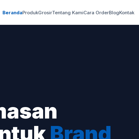
Beranda
Produk
Grosir
Tentang Kami
Cara Order
Blog
Kontak
masan
untuk
Brand