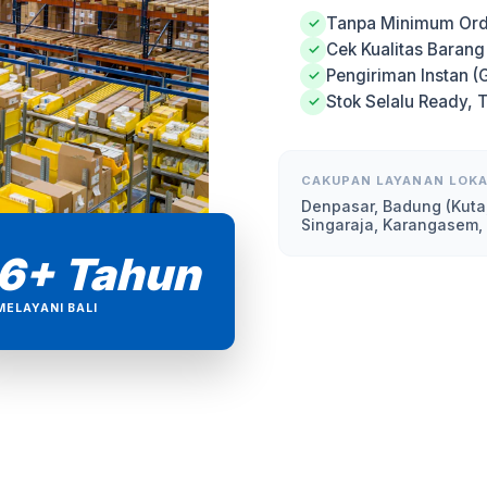
Tanpa Minimum Ord
✓
Cek Kualitas Baran
✓
Pengiriman Instan (
✓
Stok Selalu Ready, 
✓
CAKUPAN LAYANAN LOKA
Denpasar, Badung (Kuta
Singaraja, Karangasem,
6+ Tahun
MELAYANI BALI