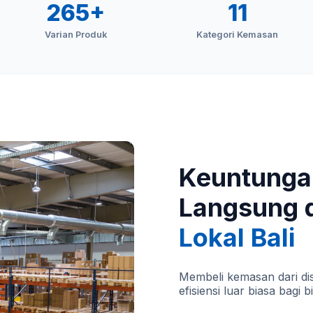
265+
11
Varian Produk
Kategori Kemasan
Keuntunga
Langsung 
Lokal Bali
Membeli kemasan dari dis
efisiensi luar biasa bagi b