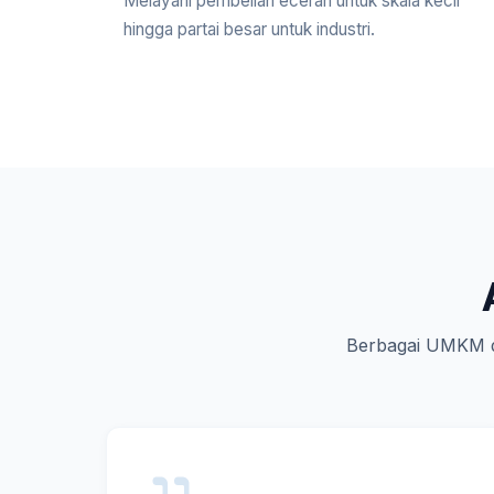
Melayani pembelian eceran untuk skala kecil
hingga partai besar untuk industri.
Berbagai UMKM d