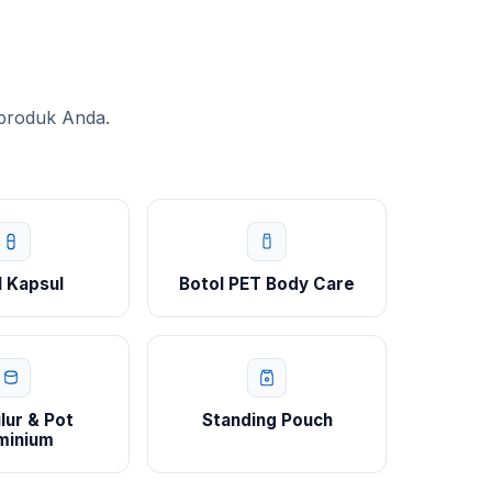
 produk Anda.
l Kapsul
Botol PET Body Care
lur & Pot
Standing Pouch
minium