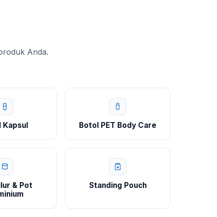
 produk Anda.
l Kapsul
Botol PET Body Care
lur & Pot
Standing Pouch
minium