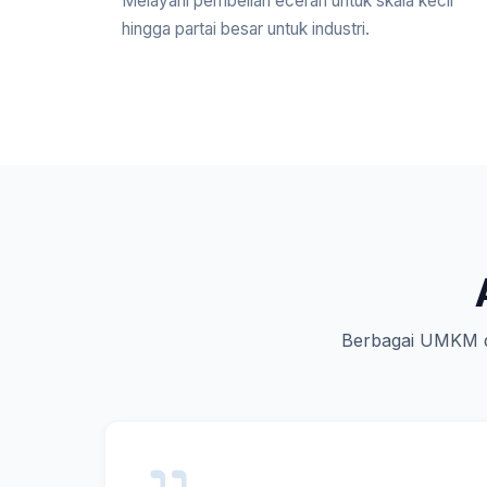
Melayani pembelian eceran untuk skala kecil
hingga partai besar untuk industri.
Berbagai UMKM d