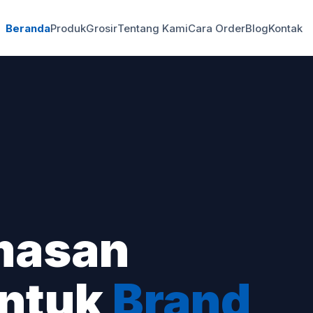
Beranda
Produk
Grosir
Tentang Kami
Cara Order
Blog
Kontak
masan
untuk
Brand