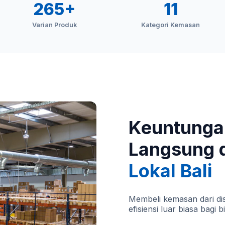
265+
11
Varian Produk
Kategori Kemasan
Keuntunga
Langsung 
Lokal Bali
Membeli kemasan dari dis
efisiensi luar biasa bagi b