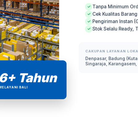
Tanpa Minimum Ord
✓
Cek Kualitas Baran
✓
Pengiriman Instan (
✓
Stok Selalu Ready, 
✓
CAKUPAN LAYANAN LOKA
Denpasar, Badung (Kuta
Singaraja, Karangasem,
6+ Tahun
MELAYANI BALI