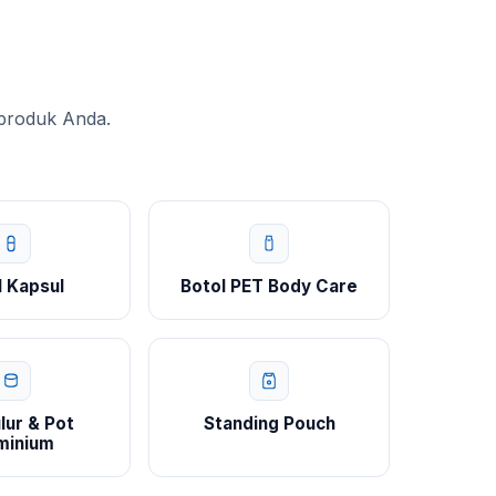
 produk Anda.
l Kapsul
Botol PET Body Care
lur & Pot
Standing Pouch
minium