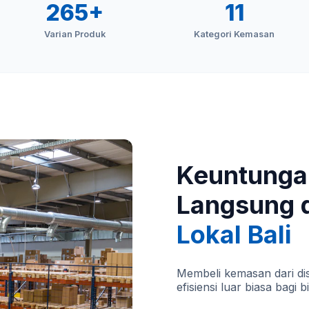
265+
11
Varian Produk
Kategori Kemasan
Keuntunga
Langsung 
Lokal Bali
Membeli kemasan dari dis
efisiensi luar biasa bagi b