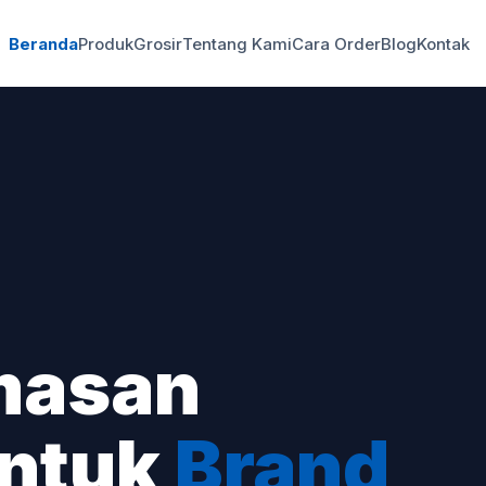
Beranda
Produk
Grosir
Tentang Kami
Cara Order
Blog
Kontak
masan
untuk
Brand