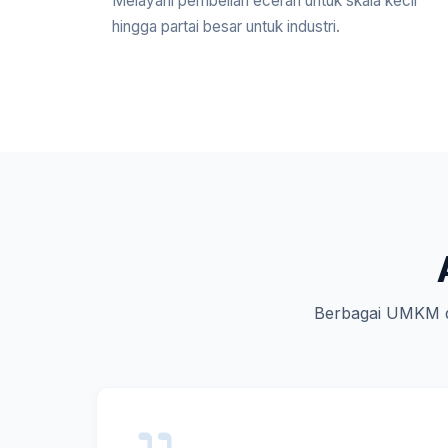
Melayani pembelian eceran untuk skala kecil
hingga partai besar untuk industri.
Berbagai UMKM d