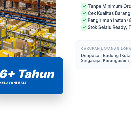
Tanpa Minimum Ord
✓
Cek Kualitas Baran
✓
Pengiriman Instan (
✓
Stok Selalu Ready, 
✓
CAKUPAN LAYANAN LOKA
Denpasar, Badung (Kuta
Singaraja, Karangasem,
6+ Tahun
MELAYANI BALI