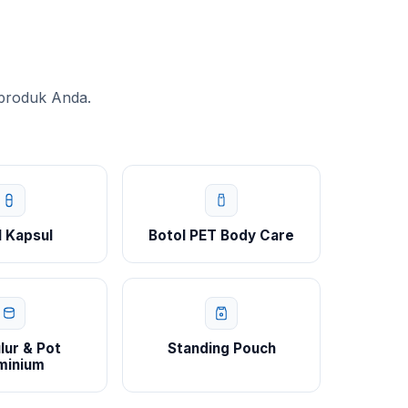
 produk Anda.
l Kapsul
Botol PET Body Care
lur & Pot
Standing Pouch
minium