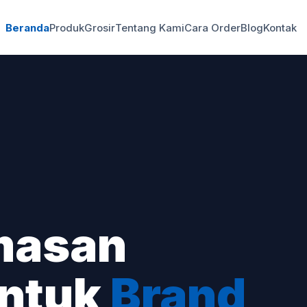
Beranda
Produk
Grosir
Tentang Kami
Cara Order
Blog
Kontak
masan
untuk
Brand