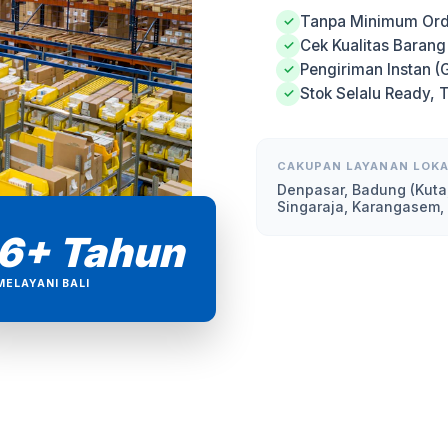
Tanpa Minimum Ord
✓
Cek Kualitas Baran
✓
Pengiriman Instan (
✓
Stok Selalu Ready, 
✓
CAKUPAN LAYANAN LOKA
Denpasar, Badung (Kuta
Singaraja, Karangasem,
6+ Tahun
MELAYANI BALI