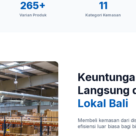
265+
11
Varian Produk
Kategori Kemasan
Keuntunga
Langsung 
Lokal Bali
Membeli kemasan dari dis
efisiensi luar biasa bagi b