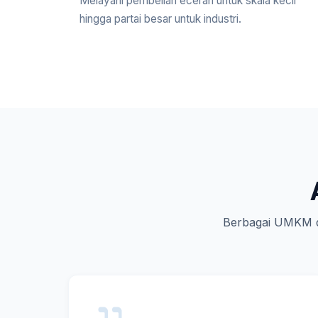
Melayani pembelian eceran untuk skala kecil
hingga partai besar untuk industri.
Berbagai UMKM d