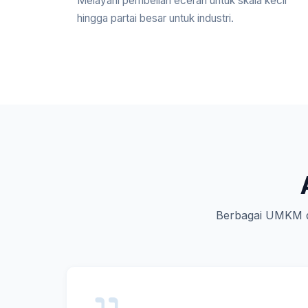
Melayani pembelian eceran untuk skala kecil
hingga partai besar untuk industri.
Berbagai UMKM d