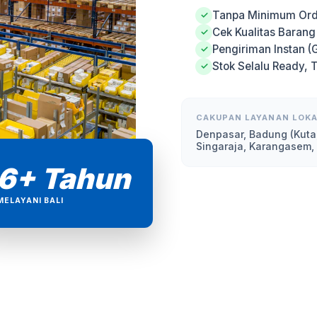
Tanpa Minimum Ord
✓
Cek Kualitas Baran
✓
Pengiriman Instan (
✓
Stok Selalu Ready, 
✓
CAKUPAN LAYANAN LOKA
Denpasar, Badung (Kuta
Singaraja, Karangasem,
6+ Tahun
MELAYANI BALI