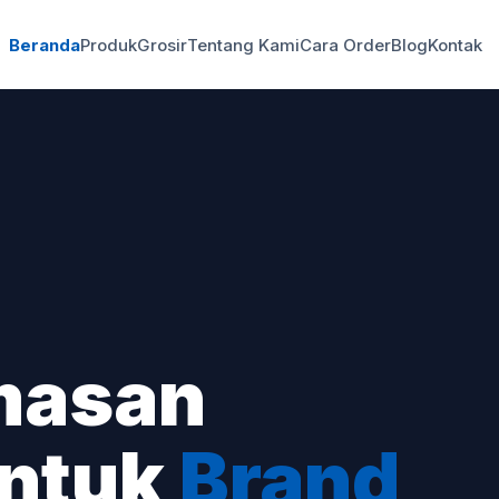
Beranda
Produk
Grosir
Tentang Kami
Cara Order
Blog
Kontak
masan
untuk
Brand