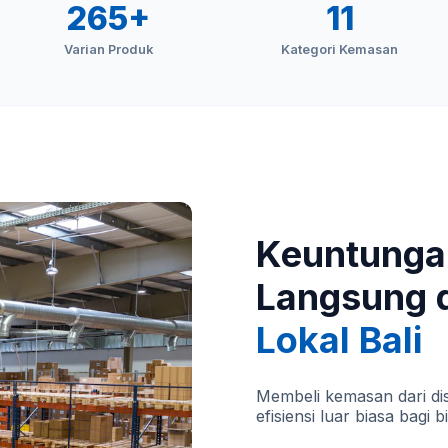
265+
11
Varian Produk
Kategori Kemasan
Keuntunga
Langsung 
Lokal Bali
Membeli kemasan dari dis
efisiensi luar biasa bagi b