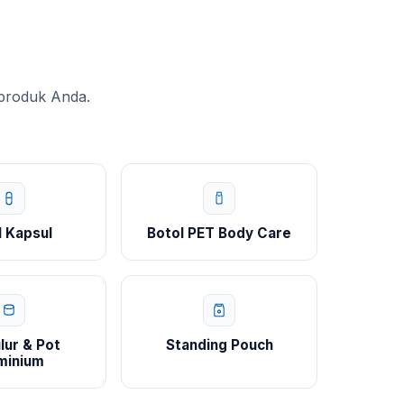
 produk Anda.
l Kapsul
Botol PET Body Care
lur & Pot
Standing Pouch
minium