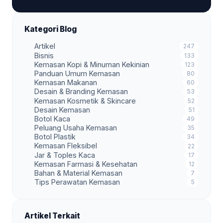
Kategori Blog
Artikel
247
Bisnis
133
Kemasan Kopi & Minuman Kekinian
123
Panduan Umum Kemasan
80
Kemasan Makanan
60
Desain & Branding Kemasan
53
Kemasan Kosmetik & Skincare
52
Desain Kemasan
51
Botol Kaca
49
Peluang Usaha Kemasan
35
Botol Plastik
34
Kemasan Fleksibel
22
Jar & Toples Kaca
17
Kemasan Farmasi & Kesehatan
12
Bahan & Material Kemasan
7
Tips Perawatan Kemasan
5
Artikel Terkait