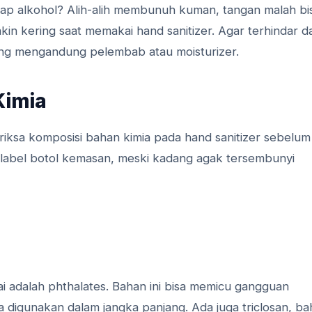
hadap alkohol? Alih-alih membunuh kuman, tangan malah bi
makin kering saat memakai hand sanitizer. Agar terhindar da
yang mengandung pelembab atau moisturizer.
Kimia
riksa komposisi bahan kimia pada hand sanitizer sebelum
di label botol kemasan, meski kadang agak tersembunyi
i adalah phthalates. Bahan ini bisa memicu gangguan
 digunakan dalam jangka panjang. Ada juga triclosan, b