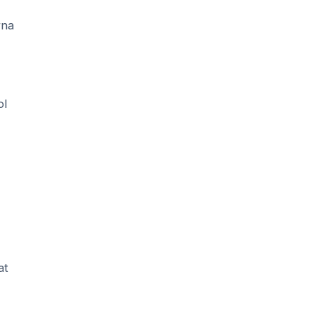
rna
ol
at