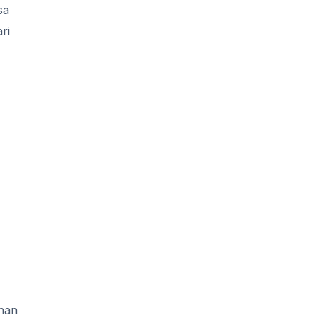
sa
ri
ahan