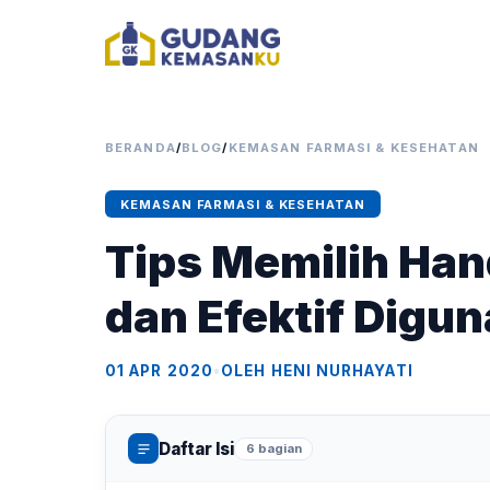
BERANDA
/
BLOG
/
KEMASAN FARMASI & KESEHATAN
KEMASAN FARMASI & KESEHATAN
Tips Memilih Han
dan Efektif Digu
01 APR 2020
•
OLEH HENI NURHAYATI
Daftar Isi
6 bagian