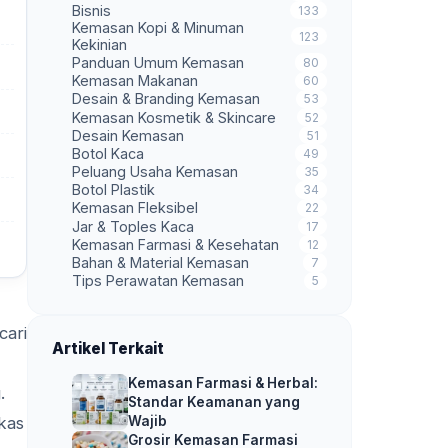
Bisnis
133
Kemasan Kopi & Minuman
123
Kekinian
Panduan Umum Kemasan
80
Kemasan Makanan
60
Desain & Branding Kemasan
53
Kemasan Kosmetik & Skincare
52
Desain Kemasan
51
Botol Kaca
49
Peluang Usaha Kemasan
35
Botol Plastik
34
Kemasan Fleksibel
22
Jar & Toples Kaca
17
Kemasan Farmasi & Kesehatan
12
Bahan & Material Kemasan
7
Tips Perawatan Kemasan
5
cari
Artikel Terkait
Kemasan Farmasi & Herbal:
.
Standar Keamanan yang
Wajib
kas
Grosir Kemasan Farmasi