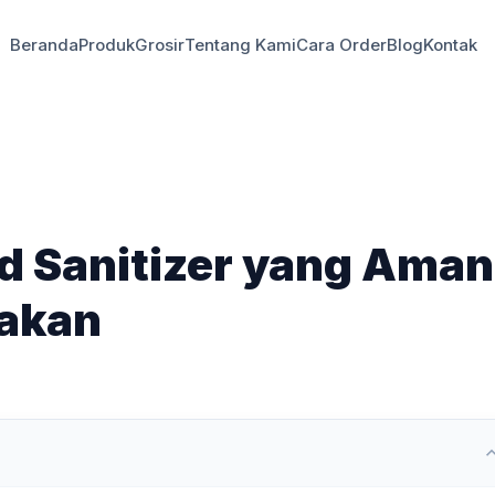
Beranda
Produk
Grosir
Tentang Kami
Cara Order
Blog
Kontak
d Sanitizer yang Aman
nakan