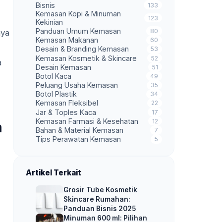
Bisnis
133
Kemasan Kopi & Minuman
123
Kekinian
Panduan Umum Kemasan
80
nya
Kemasan Makanan
60
Desain & Branding Kemasan
53
Kemasan Kosmetik & Skincare
52
a
Desain Kemasan
51
Botol Kaca
49
Peluang Usaha Kemasan
35
Botol Plastik
34
Kemasan Fleksibel
22
Jar & Toples Kaca
17
Kemasan Farmasi & Kesehatan
12
n
Bahan & Material Kemasan
7
Tips Perawatan Kemasan
5
Artikel Terkait
Grosir Tube Kosmetik
Skincare Rumahan:
Panduan Bisnis 2025
Minuman 600 ml: Pilihan