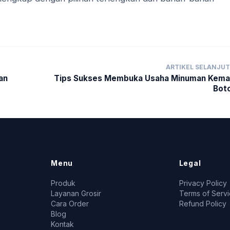
ARTIKEL SELANJU
an
Tips Sukses Membuka Usaha Minuman Kema
Bot
Menu
Legal
Produk
Privacy Policy
Layanan Grosir
Terms of Serv
Cara Order
Refund Policy
Blog
Kontak