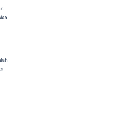
an
isa
alah
gi