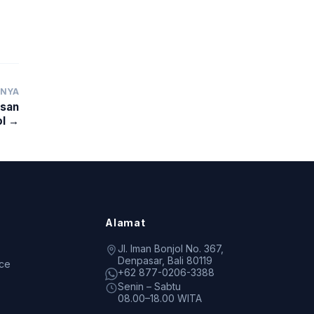
TNYA
san
ol →
Alamat
Jl. Iman Bonjol No. 367,
Denpasar, Bali 80119
ice
+62 877-0206-3388
Senin – Sabtu
08.00–18.00 WITA