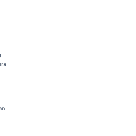
g
ara
an