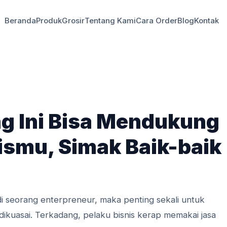
Beranda
Produk
Grosir
Tentang Kami
Cara Order
Blog
Kontak
ng Ini Bisa Mendukung
smu, Simak Baik-baik
adi seorang enterpreneur, maka penting sekali untuk
k dikuasai. Terkadang, pelaku bisnis kerap memakai jasa