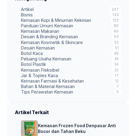
Artikel
247
Bisnis
133
Kemasan Kopi & Minuman Kekinian
123
Panduan Umum Kemasan
80
Kemasan Makanan
60
Desain & Branding Kemasan
53
Kemasan Kosmetik & Skincare
52
Desain Kemasan
51
Botol Kaca
49
Peluang Usaha Kemasan
35
Botol Plastik
34
Kemasan Fleksibel
22
Jar & Toples Kaca
17
Kemasan Farmasi & Kesehatan
12
Bahan & Material Kemasan
7
Tips Perawatan Kemasan
5
Artikel Terkait
Kemasan Frozen Food Denpasar Anti
Bocor dan Tahan Beku