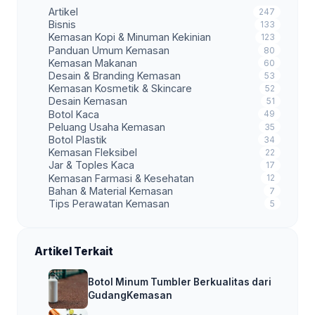
Artikel
247
Bisnis
133
Kemasan Kopi & Minuman Kekinian
123
Panduan Umum Kemasan
80
Kemasan Makanan
60
Desain & Branding Kemasan
53
Kemasan Kosmetik & Skincare
52
Desain Kemasan
51
Botol Kaca
49
Peluang Usaha Kemasan
35
Botol Plastik
34
Kemasan Fleksibel
22
Jar & Toples Kaca
17
Kemasan Farmasi & Kesehatan
12
Bahan & Material Kemasan
7
Tips Perawatan Kemasan
5
Artikel Terkait
Botol Minum Tumbler Berkualitas dari
GudangKemasan