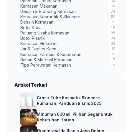
Panduan Umum Kemasan
80
Kemasan Makanan
60
Desain & Branding Kemasan
53
Kemasan Kosmetik & Skincare
52
Desain Kemasan
51
Botol Kaca
49
Peluang Usaha Kemasan
35
Botol Plastik
34
Kemasan Fleksibel
22
Jar & Toples Kaca
17
Kemasan Farmasi & Kesehatan
12
Bahan & Material Kemasan
7
Tips Perawatan Kemasan
5
Artikel Terkait
Grosir Tube Kosmetik Skincare
Rumahan: Panduan Bisnis 2025
Minuman 600 ml: Pilihan Segar untuk
Kebutuhan Harian
Eksplorasi Ide Bisnis Jasa Online: