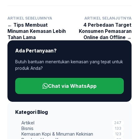
ARTIKEL SEBELUMNYA
ARTIKEL SELANJUTNYA
← Tips Membuat
4 Perbedaan Target
Minuman Kemasan Lebih
Konsumen Pemasaran
Tahan Lama
Online dan Offline →
Ada Pertanyaan?
Butuh bantuan menentukan kemasan yang tepat untuk
produk Anda?
Chat via WhatsApp
Kategori Blog
Artikel
247
Bisnis
133
Kemasan Kopi & Minuman Kekinian
123