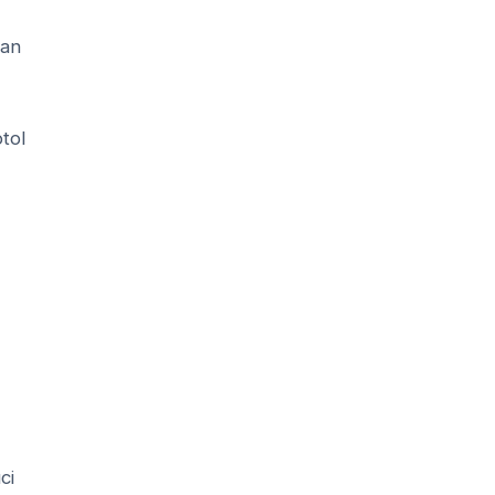
man
tol
ci