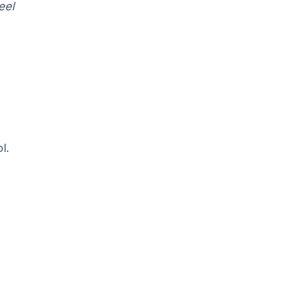
eel
l.