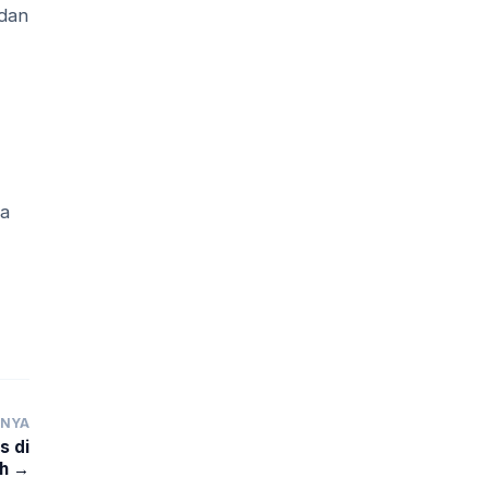
 dan
sa
TNYA
s di
h →