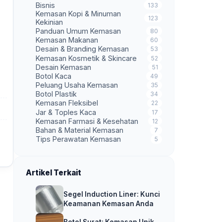
Bisnis
133
Kemasan Kopi & Minuman
123
Kekinian
Panduan Umum Kemasan
80
Kemasan Makanan
60
Desain & Branding Kemasan
53
Kemasan Kosmetik & Skincare
52
Desain Kemasan
51
Botol Kaca
49
Peluang Usaha Kemasan
35
Botol Plastik
34
Kemasan Fleksibel
22
Jar & Toples Kaca
17
Kemasan Farmasi & Kesehatan
12
Bahan & Material Kemasan
7
Tips Perawatan Kemasan
5
Artikel Terkait
Segel Induction Liner: Kunci
Keamanan Kemasan Anda
Botol Surat: Kemasan Unik