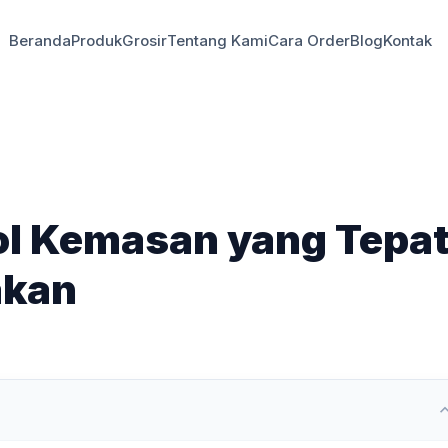
Beranda
Produk
Grosir
Tentang Kami
Cara Order
Blog
Kontak
ol Kemasan yang Tepa
akan