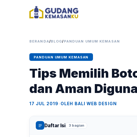
BERANDA
/
BLOG
/
PANDUAN UMUM KEMASAN
PANDUAN UMUM KEMASAN
Tips Memilih Bot
dan Aman Digun
17 JUL 2019
•
OLEH BALI WEB DESIGN
Daftar Isi
3 bagian