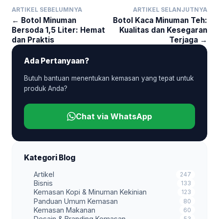
ARTIKEL SEBELUMNYA
ARTIKEL SELANJUTNYA
← Botol Minuman
Botol Kaca Minuman Teh:
Bersoda 1,5 Liter: Hemat
Kualitas dan Kesegaran
dan Praktis
Terjaga →
Ada Pertanyaan?
Butuh bantuan menentukan kemasan yang tepat untuk
produk Anda?
Chat via WhatsApp
Kategori Blog
Artikel
247
Bisnis
133
Kemasan Kopi & Minuman Kekinian
123
Panduan Umum Kemasan
80
Kemasan Makanan
60
Desain & Branding Kemasan
53