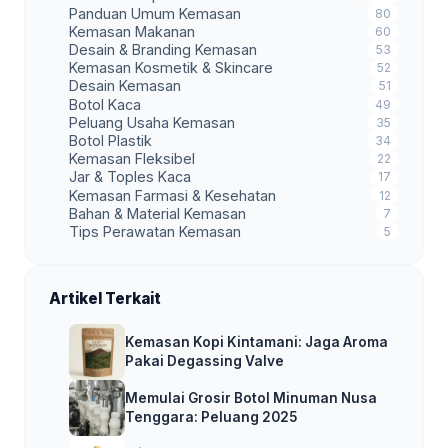
Panduan Umum Kemasan
80
Kemasan Makanan
60
Desain & Branding Kemasan
53
Kemasan Kosmetik & Skincare
52
Desain Kemasan
51
Botol Kaca
49
Peluang Usaha Kemasan
35
Botol Plastik
34
Kemasan Fleksibel
22
Jar & Toples Kaca
17
Kemasan Farmasi & Kesehatan
12
Bahan & Material Kemasan
7
Tips Perawatan Kemasan
5
Artikel Terkait
Kemasan Kopi Kintamani: Jaga Aroma
Pakai Degassing Valve
Memulai Grosir Botol Minuman Nusa
Tenggara: Peluang 2025