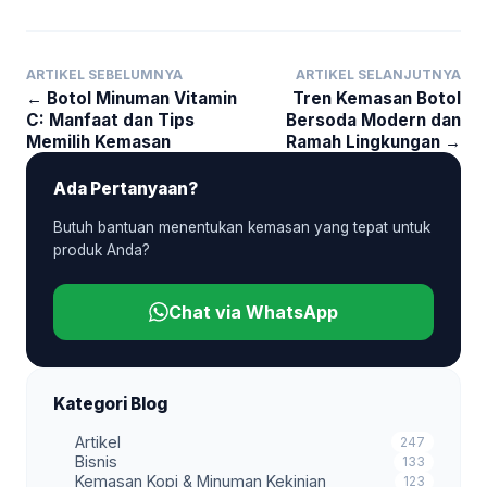
ARTIKEL SEBELUMNYA
ARTIKEL SELANJUTNYA
← Botol Minuman Vitamin
Tren Kemasan Botol
C: Manfaat dan Tips
Bersoda Modern dan
Memilih Kemasan
Ramah Lingkungan →
Ada Pertanyaan?
Butuh bantuan menentukan kemasan yang tepat untuk
produk Anda?
Chat via WhatsApp
Kategori Blog
Artikel
247
Bisnis
133
Kemasan Kopi & Minuman Kekinian
123